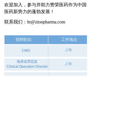
欢迎加入，参与并助力赞荣医药作为中国
医药新势力的蓬勃发展！
联系我们：hr@zionpharma.com
招聘职位
工作地点
上海
CMO
临床运营总监
上海
Clinical Operation Director
苏州
生物立项研究员
药物化学项目经理/
苏州
高级项目经理
版权所有©
苏州赞荣医药科技有限公司