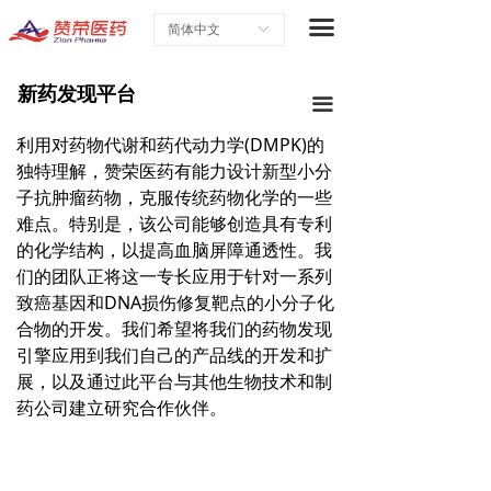
首页
끀
简体中文
ꀅ
关于赞荣
新药发现平台
끀
研究与开发
利用对药物代谢和药代动力学(DMPK)的
独特理解，赞荣医药有能力设计新型小分
合作战略
子抗肿瘤药物，克服传统药物化学的一些
最新企业新闻
难点。特别是，该公司能够创造具有专利
的化学结构，以提高血脑屏障通透性。我
职业生涯
们的团队正将这一专长应用于针对一系列
致癌基因和DNA损伤修复靶点的小分子化
联系我们
合物的开发。我们希望将我们的药物发现
引擎应用到我们自己的产品线的开发和扩
展，以及通过此平台与其他生物技术和制
药公司建立研究合作伙伴。