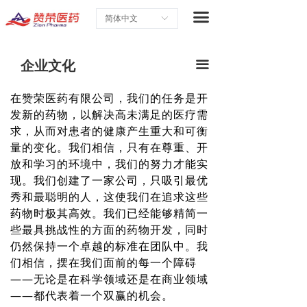
首页
끀
简体中文
ꀅ
关于赞荣
企业文化
끀
研究与开发
在赞荣医药有限公司，我们的任务是开
合作战略
发新的药物，以解决高未满足的医疗需
求，从而对患者的健康产生重大和可衡
最新企业新闻
量的变化。我们相信，只有在尊重、开
放和学习的环境中，我们的努力才能实
职业生涯
现。我们创建了一家公司，只吸引最优
秀和最聪明的人，这使我们在追求这些
联系我们
药物时极其高效。我们已经能够精简一
些最具挑战性的方面的药物开发，同时
仍然保持一个卓越的标准在团队中。我
们相信，摆在我们面前的每一个障碍
——无论是在科学领域还是在商业领域
——都代表着一个双赢的机会。